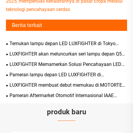
2025, memperluas kehadirannya di pasar Eropa melalui
teknologi pencahayaan cerdas
Berita terkait
Temukan lampu depan LED LUXFIGHTER di Tokyo
2026
LUXFIGHTER akan meluncurkan seri lampu depan Q58
terbarunya di Canton Fair ke-139 pada tanggal 15 April
LUXFIGHTER Memamerkan Solusi Pencahayaan LED
2026
Premium di Shenzhen Jiuzhou Auto Expo 2026
Pameran lampu depan LED LUXFIGHTER di
AUTOMECHANIKA 2025 UK
LUXFIGHTER membuat debut memukau di MOTORTEC
2025, memperluas kehadirannya di pasar Eropa melalui
Pameran Aftermarket Otomotif Internasional IAAE
teknologi pencahayaan cerdas
Tokyo
produk baru